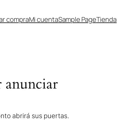
zar compra
Mi cuenta
Sample Page
Tienda
 anunciar
nto abrirá sus puertas.