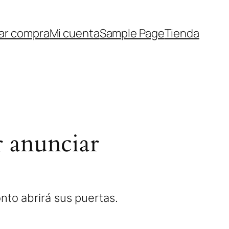
zar compra
Mi cuenta
Sample Page
Tienda
 anunciar
nto abrirá sus puertas.