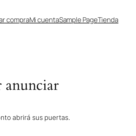
zar compra
Mi cuenta
Sample Page
Tienda
 anunciar
nto abrirá sus puertas.