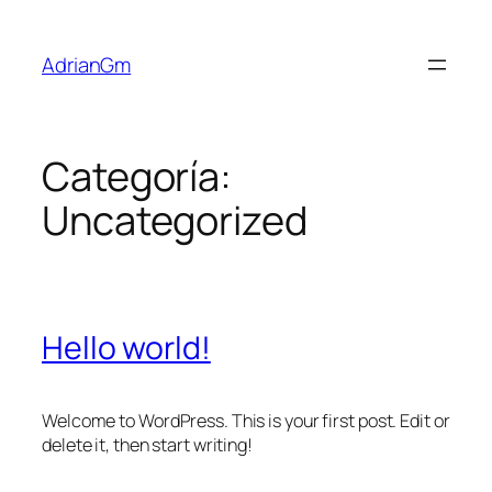
Saltar
al
AdrianGm
contenido
Categoría:
Uncategorized
Hello world!
Welcome to WordPress. This is your first post. Edit or
delete it, then start writing!